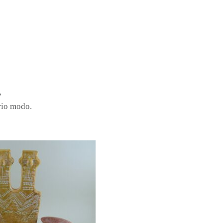
o,
ario modo.